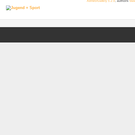
AdmirorGallery 5.2.0
, author/s
Vasi